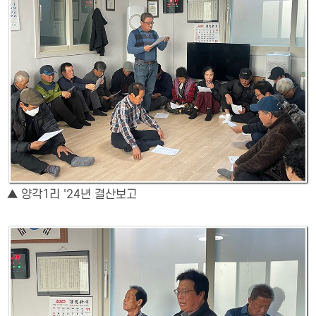
▲ 양각1리 '24년 결산보고