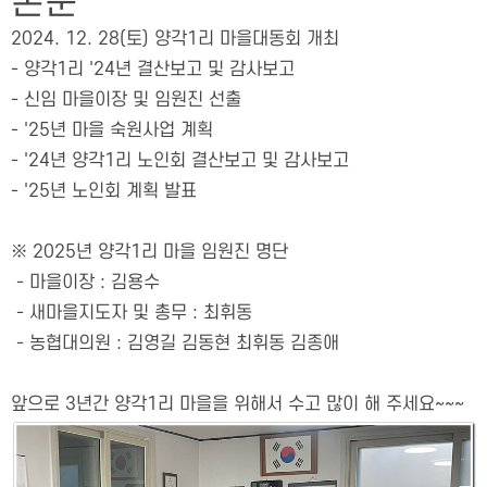
본문
2024. 12. 28(토) 양각1리 마을대동회 개최
- 양각1리 '24년 결산보고 및 감사보고
- 신임 마을이장 및 임원진 선출
- '25년 마을 숙원사업 계획
- '24년 양각1리 노인회 결산보고 및 감사보고
- '25년 노인회 계획 발표
※ 2025년 양각1리 마을 임원진 명단
- 마을이장 : 김용수
- 새마을지도자 및 총무 : 최휘동
- 농협대의원 : 김영길 김동현 최휘동 김종애
앞으로 3년간 양각1리 마을을 위해서 수고 많이 해 주세요~~~