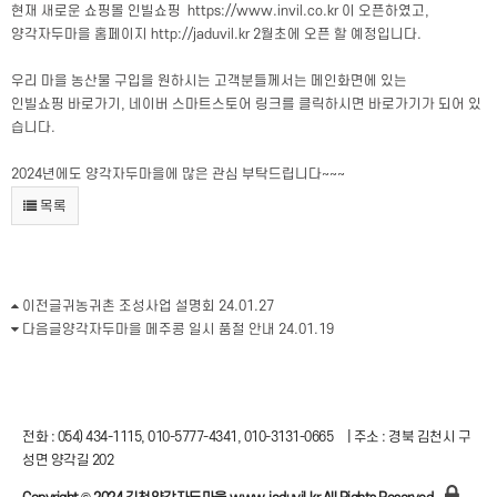
현재 새로운 쇼핑몰 인빌쇼핑
https://www.invil.co.kr
이 오픈하였고,
양각자두마을 홈페이지
http://jaduvil.kr
2월초에 오픈 할 예정입니다.
우리 마을 농산물 구입을 원하시는 고객분들께서는 메인화면에 있는
인빌쇼핑 바로가기, 네이버 스마트스토어 링크를 클릭하시면 바로가기가 되어 있
습니다.
2024년에도 양각자두마을에 많은 관심 부탁드립니다~~~
목록
이전글
귀농귀촌 조성사업 설명회
24.01.27
다음글
양각자두마을 메주콩 일시 품절 안내
24.01.19
전화 : 054) 434-1115, 010-5777-4341, 010-3131-0665
|
주소 : 경북 김천시 구
성면 양각길 202